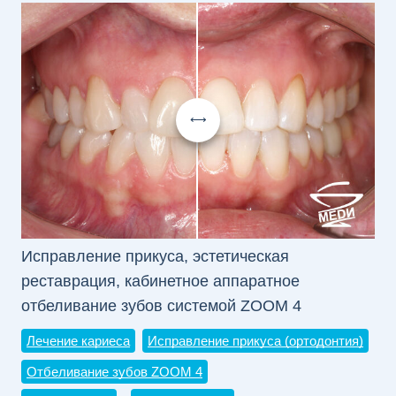
Исправление прикуса, эстетическая
Пр
реставрация, кабинетное аппаратное
эс
отбеливание зубов системой ZOOM 4
де
Лечение кариеса
Исправление прикуса (ортодонтия)
Ле
Отбеливание зубов ZOOM 4
Эс