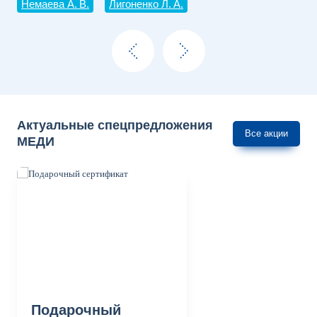
Немаева А. В.
Лигоненко Л. А.
Ал
Актуальные спецпредложения
Все акции
МЕДИ
Подарочный