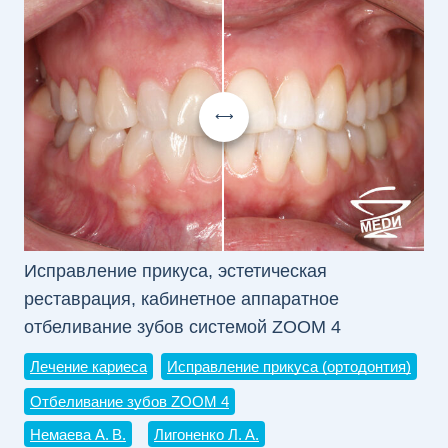
Исправление прикуса, эстетическая
Ка
реставрация, кабинетное аппаратное
си
отбеливание зубов системой ZOOM 4
От
Лечение кариеса
Исправление прикуса (ортодонтия)
Не
Отбеливание зубов ZOOM 4
Немаева А. В.
Лигоненко Л. А.