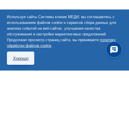
Используя сайты Системы клиник МЕДИ, вы соглашаетесь с
использованием файлов cookie и сервисов сбора данных для
анализа событий на веб-сайтах, улучшения качества
обслуживания и настройки маркетинговых предложений.
Продолжая просмотр страниц сайта, вы принимаете
политику
обработки файлов cookie
.
Хорошо
101000, Москва,
Покровский бульвар, д. 4/17,
стр. 10, эт. 1, пом. 1, ком. 4
495 363-63-60
info@medi.msk.ru
Перезвоните мне
Записаться на прием