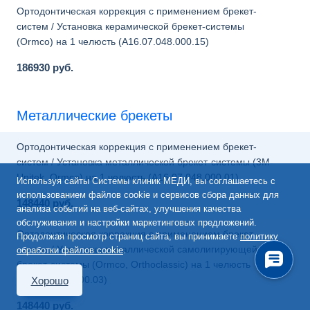
Ортодонтическая коррекция с применением брекет-
систем / Установка керамической брекет-системы
(Ormco) на 1 челюсть (A16.07.048.000.15)
186930 руб.
Металлические брекеты
Ортодонтическая коррекция с применением брекет-
систем / Установка металлической брекет-системы (3М-
Unitek, Ormco) на 1 челюсть (A16.07.048.000.01)
Используя сайты Системы клиник МЕДИ, вы соглашаетесь с
использованием файлов cookie и сервисов сбора данных для
148440 руб.
анализа событий на веб-сайтах, улучшения качества
обслуживания и настройки маркетинговых предложений.
Ортодонтическая коррекция с применением брекет-
Продолжая просмотр страниц сайта, вы принимаете
политику
систем / Установка металлической самолигирующей
обработки файлов cookie
.
брекет-системы (Оrmco, Orthoclassic) на 1 челюсть
(A16.07.048.000.03)
Хорошо
148440 руб.