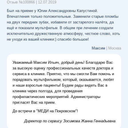
Отзыв №
100866
|
12.07.2019
Был на приеме у Юлии Александровны Капустиной.
Впечатления только положительные. Заменили старые пломбы
на двух передних зубах, избавили от застарелого налёта, да
ещё и показали мультфильм. В общем при лечении создали
исключительно дружественную атмосферу, честное слово, хоть
не уходи из вашей клиники:) спасибо большое!
Максим
| Москва
Уважаемый Максим Ильич, добрый день!
Благодарю Вас
за высокую оценку профессиональных качеств доктора и
сервиса в клинике. Приятно, что мы смогли Вам помочь и
порадовать мультфильмом, который, оказывается, любят
и наши взрослые пациенты! Будем рады видеть Вас в
клинике через полгода, для проведения
профилактических мероприятий. Администраторы
пригласят Вас на прием.
До встречи в "МЕДИ на Покровском"!
Директор по сервису
Зосимова Жанна Геннадьевна