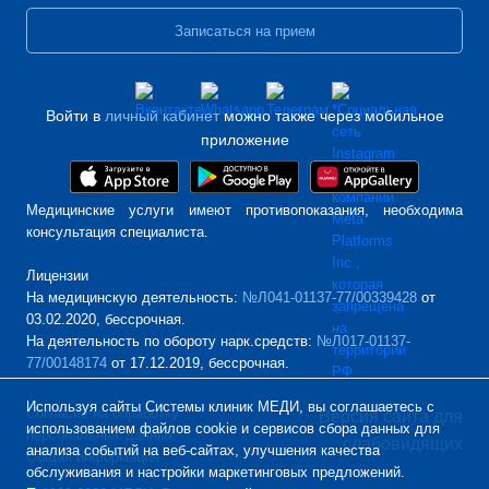
Записаться на прием
Войти в
личный кабинет
можно также через мобильное
приложение
Медицинские услуги имеют противопоказания, необходима
консультация специалиста.
Лицензии
На медицинскую деятельность:
№Л041-01137-77/00339428
от
03.02.2020, бессрочная.
На деятельность по обороту нарк.средств:
№Л017-01137-
77/00148174
от 17.12.2019, бессрочная.
Используя сайты Системы клиник МЕДИ, вы соглашаетесь с
Согласие на обработку
Версия сайта для
использованием файлов cookie и сервисов сбора данных для
персональных данных
слабовидящих
анализа событий на веб-сайтах, улучшения качества
Общая информация
обслуживания и настройки маркетинговых предложений.