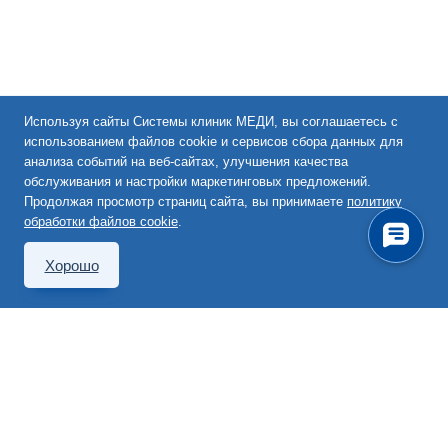
Используя сайты Системы клиник МЕДИ, вы соглашаетесь с
использованием файлов cookie и сервисов сбора данных для
анализа событий на веб-сайтах, улучшения качества
обслуживания и настройки маркетинговых предложений.
Продолжая просмотр страниц сайта, вы принимаете
политику
обработки файлов cookie
.
Хорошо
101000, Москва,
Покровский бульвар, д. 4/17,
стр. 10, эт. 1, пом. 1, ком. 4
495 363-63-60
info@medi.msk.ru
Перезвоните мне